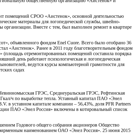
региональную общественную организацию «Аистенок» и
монт помещений СРОО «Аистенок», основной деятельностью
тические материалы для логопедической службы, швейно-
 организации. Вместе с тем, был выполнен ремонт в квартире
т», объявленного фондом Enel Cuore. Всего было отобрано 36
 стал «Аистенок». Ранее в 2011 году благотворительным фондом
» (площадь отремонтированных помещений составила порядка
одняшний день работают психологическая и логопедическая
сыновителей, ведутся курсы компьютерной грамотности для
тских садах
 Невинномысская ГРЭС, Среднеуральская ГРЭС, Рефтинская
 Гкал/ч по выработке тепла. Уставный капитал ПАО «Энел
B.V. в уставном капитале компании – 56,43%, доля PFR Partners
%. Акции ПАО «Энел Россия» включены в котировальный список
решением Годового общего собрания акционеров Общество
с фирменным наименованием ОАО «Энел Россия». 25 июня 2015