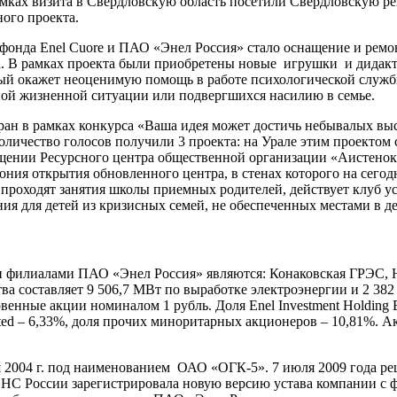
амках визита в Свердловскую область посетили Свердловскую 
ого проекта.
 фонда Enel Cuore и ПАО «Энел Россия» стало оснащение и ре
ва. В рамках проекта были приобретены новые игрушки и дидак
й окажет неоценимую помощь в работе психологической службы
дной жизненной ситуации или подвергшихся насилию в семье.
ан в рамках конкурса «Ваша идея может достичь небывалых высо
оличество голосов получили 3 проекта: на Урале этим проектом
щении Ресурсного центра общественной организации «Аистенок
емония открытия обновленного центра, в стенах которого на сег
проходят занятия школы приемных родителей, действует клуб у
я для детей из кризисных семей, не обеспеченных местами в де
и филиалами ПАО «Энел Россия» являются: Конаковская ГРЭС,
 составляет 9 506,7 МВт по выработке электроэнергии и 2 382
овенные акции номиналом 1 рубль. Доля Enel Investment Holding 
 Limited – 6,33%, доля прочих миноритарных акционеров – 10,81
ря 2004 г. под наименованием ОАО «ОГК-5». 7 июля 2009 года 
ИФНС России зарегистрировала новую версию устава компании 