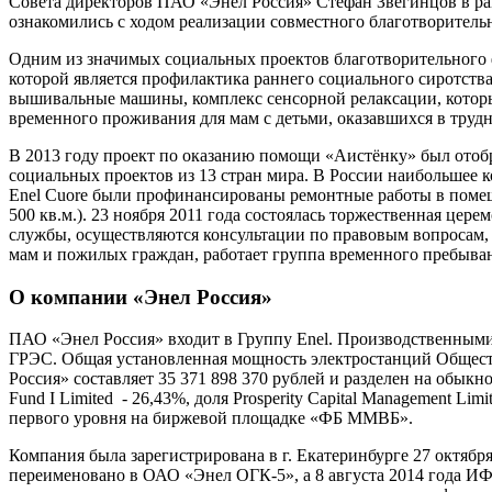
Совета директоров ПАО «Энел Россия» Стефан Звегинцов в р
ознакомились с ходом реализации совместного благотворительн
Одним из значимых социальных проектов благотворительного
которой является профилактика раннего социального сиротст
вышивальные машины, комплекс сенсорной релаксации, которы
временного проживания для мам с детьми, оказавшихся в тру
В 2013 году проект по оказанию помощи «Аистёнку» был отобр
социальных проектов из 13 стран мира. В России наибольшее к
Enel Cuore были профинансированы ремонтные работы в поме
500 кв.м.). 23 ноября 2011 года состоялась торжественная цер
службы, осуществляются консультации по правовым вопросам, 
мам и пожилых граждан, работает группа временного пребывани
О компании «Энел Россия»
ПАО «Энел Россия» входит в Группу Enel. Производственным
ГРЭС. Общая установленная мощность электростанций Общества
Россия» составляет 35 371 898 370 рублей и разделен на обыкн
Fund I Limited - 26,43%, доля Prosperity Capital Management
первого уровня на биржевой площадке «ФБ ММВБ».
Компания была зарегистрирована в г. Екатеринбурге 27 октяб
переименовано в ОАО «Энел ОГК-5», а 8 августа 2014 года 