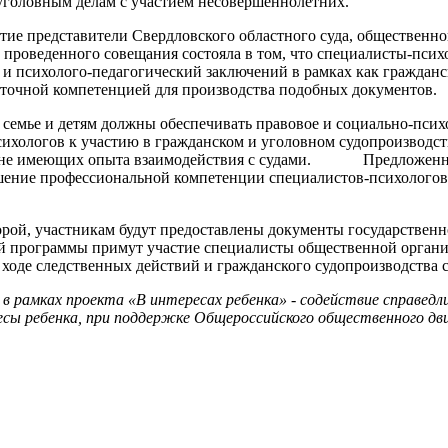
 уголовным делам с участием несовершеннолетних.
е представители Свердловского областного суда, общественной
ь проведенного совещания состояла в том, что специалисты-пси
и психолого-педагогический заключений в рамках как гражданск
аточной компетенцией для производства подобных документов.
емье и детям должны обеспечивать правовое и социально-психо
ихологов к участию в гражданском и уголовном судопроизводст
ов, не имеющих опыта взаимодействия с судами. Предложенна
шение профессиональной компетенции специалистов-психологов 
оторой, участникам будут предоставлены документы государстве
ой программы примут участие специалисты общественной орган
 ходе следственных действий и гражданского судопроизводства 
в рамках проекта «В интересах ребенка» - содействие справедл
есы ребенка, при поддержке Общероссийского общественного д