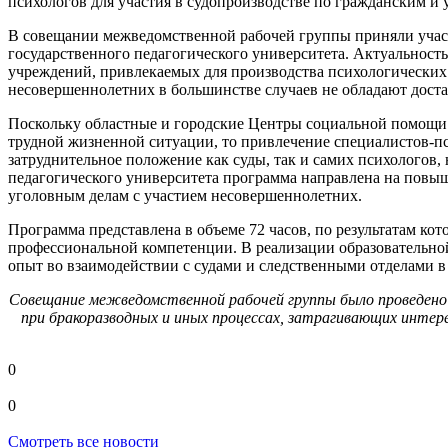
психологов для участия в судопроизводстве по гражданским и
В совещании межведомственной рабочей группы приняли участи
государственного педагогического университета. Актуальност
учреждений, привлекаемых для производства психологических 
несовершеннолетних в большинстве случаев не обладают дост
Поскольку областные и городские Центры социальной помощи с
трудной жизненной ситуации, то привлечение специалистов-пс
затруднительное положение как суды, так и самих психолог
педагогического университета программа направлена на повы
уголовным делам с участием несовершеннолетних.
Программа представлена в объеме 72 часов, по результатам к
профессиональной компетенции. В реализации образовательн
опыт во взаимодействии с судами и следственными отделами в
Совещание межведомственной рабочей группы было проведено 
при бракоразводных и иных процессах, затрагивающих интер
0
0
Смотреть все новости