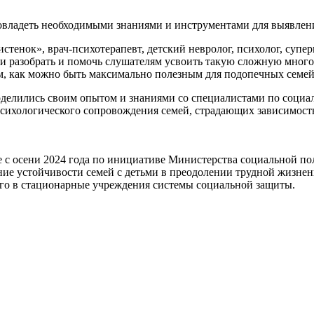
 овладеть необходимыми знаниями и инструментами для выявлени
стенок», врач-психотерапевт, детский невролог, психолог, супе
ни разобрать и помочь слушателям усвоить такую сложную многог
м, как можно быть максимально полезным для подопечных семей 
делились своим опытом и знаниями со специалистами по социал
-психологического сопровождения семей, страдающих зависимос
е с осени 2024 года по инициативе Министерства социальной п
ние устойчивости семей с детьми в преодолении трудной жизнен
его в стационарные учреждения системы социальной защиты.