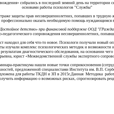
ждения» собрались в последний зимний день на территории сем
основами работы психологов "Службы"
 страже защиты прав несовершеннолетних, попавших в трудную
и профессионально оказать необходимую помощь нуждающимся в
 «Достойное детство» при финансовой поддержке ООД "ГРажд
о-педагогического сопровождения несовершеннолетних, попав
т находил для себя что-то новое. Психологи получали новый оп
ты изучали комплекс психологических методик и возможности и
 результатам диагностического обследования, на основании чег
Юрьевна, юрист «Межведомственной службы экспертного сопров
инара-практикума нашли новые точки соприкосновения (сотрудн
ностей, предложенной специалистами Института им. В.П. Сербс
едложена для работы ТКДН и ЗП в 2015г.Данная Методика рабо
получить информацию о возможных рисках, спрогнозировать реци