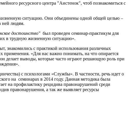
ейного ресурсного центра "Аистенок", чтоб познакомиться с
 жизненную ситуацию. Они объединены одной общей целью –
 ней людям.
анское достоинство"
был проведен семинар-практикум для
ших в трудную жизненную ситуацию».
ыт, знакомились с практикой использования различных
х применения. «Для нас важно понимать, на что опирается
о он делает выводы, которые часто играют решающую роль при
ождения».
ичества) с психологами «Службы». В частности, речь идет о
кого на семинарах в 2014 году. Данная методика была
тает на профилактику рецидива правонарушений среди
див правонарушения, а так же выявляет ресурсы