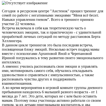
Сегодня в ресурсном центре "Аистенок" прошел тренинг для
семей по работе с негативными эмоциями “Меня всё бесит.
Навыки управления гневом”. Всего в тренинге приняло
участие 22 человека.
Встреча включала в себя как теоретическую часть о
человеческих эмоциях, так и практическую - с удивительной
проработкой личных ситуаций по методу расстановок Берта
Хеллингера.
В данном цикле тренингов это была последняя встреча,
посвященная блоку эмоций. Несколько встреч подряд мамы
вместе с психологами Архиповой Яной и Черепановой
Ириной погружались в тему развития своего эмоционального
интеллекта.
А именно: учились распознавать свои эмоции и управлять
ими, мотивировать самого себя, обучались откладывать
удовольствия и справляться с импульсивностью, а также
распознавать чувства других и поддерживать
взаимоотношения.
А во время мероприятия в игровой комнате группы дневного
пребывания находилось 6 малышей разного возраста - от 1
месяца до 7 лет. Это дети, которых не с кем было оставить
мамам. Поэтому пока участницы активно работали со своим
гневом, за их детьми приглядывали воспитатель и два