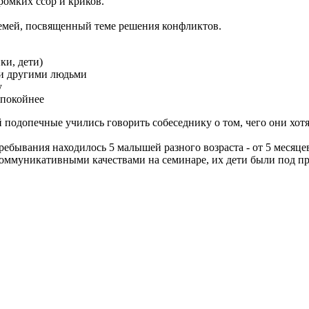
ромких ссор и криков.
семей, посвященный теме решения конфликтов.
ки, дети)
е и другими людьми
у
спокойнее
одопечные учились говорить собеседнику о том, чего они хотят
бывания находилось 5 малышей разного возраста - от 5 месяцев 
коммуникативными качествами на семинаре, их дети были под п