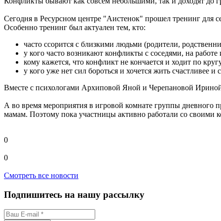
Конфликты бывают как совсем небольшими, так и доходят до г
Сегодня в Ресурсном центре "Аистенок" прошел тренинг для 
Особенно тренинг был актуален тем, кто:
часто ссорится с близкими людьми (родители, родственни
у кого часто возникают конфликты с соседями, на работ
кому кажется, что конфликт не кончается и ходит по круг
у кого уже нет сил бороться и хочется жить счастливее и 
Вместе с психологами Архиповой Яной и Черепановой Ириной п
А во время мероприятия в игровой комнате группы дневного пре
мамам. Поэтому пока участницы активно работали со своими 
0
0
Смотреть все новости
Подпишитесь на нашу рассылку