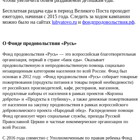
чтобы увеличить объем раздаваемой детишкам еды.
Бесплатная раздача еды в период Великого Поста проходит
ежегодно, начиная с 2015 года. Следить за ходом кампании
можно было на сайтах
lubyatovo.ru
и
фондпродовольствия.рф
.
О Фонде продовольствия «Русь»
Фонд продовольствия «Русь» — это всероссийская благотворительная
организация, первый в стране «банк еды». Оказывает
продовольственную и непродовольственную помощь социально
незащищенным категориям населения по всей России. Фонд был
основан в 2012 году. «Фонд продовольствия «Русь» собирает товарные
пожертвования (продукты питания и товары первой необходимости)
от российских производителей, кафе, ресторанов, магазинов,
продуктовые наборы от населения в рамках проектов «Корзина
доброты» и «Продукты в глубинку», а также денежные пожертвования
от населения на закупку продовольствия в рамках всероссийского
добровольческого проекта «Народный обед». Распределение помощи
Фонд организует через социальные службы, приходы Русской
Православной Церкви и частные некоммерческие организации по
всей России.
С 2016 года совместно с Уполномоченным по правам ребенка Фонд