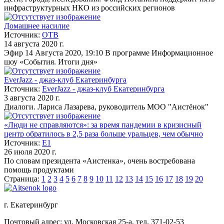
инфраструктурных НКО из российских регионов
Домашнее насилие
Источник:
ОТВ
14 августа 2020 г.
Эфир 14 Августа 2020, 19:10 В программе Информационное
шоу «События. Итоги дня»
EverJazz - джаз-клуб Екатеринбурга
Источник:
EverJazz - джаз-клуб Екатеринбурга
3 августа 2020 г.
Диалоги. Лариса Лазарева, руководитель МОО "Аистёнок"
«Люди не справляются»: за время пандемии в кризисный
центр обратилось в 2,5 раза больше уральцев, чем обычно
Источник:
Е1
26 июля 2020 г.
По словам президента «Аистенка», очень востребована
помощь продуктами
Страница:
1
2
3
4
5
6
7
8
9
10
11
12
13
14
15
16
17
18
19
20
г. Екатеринбург
Почтовый адрес: ул. Московская 25-а, тел. 371-02-53