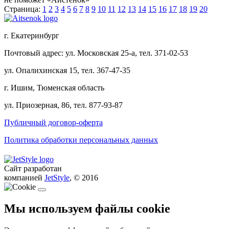
Страница:
1
2
3
4
5
6
7
8
9
10
11
12
13
14
15
16
17
18
19
20
г. Екатеринбург
Почтовый адрес: ул. Московская 25-а, тел. 371-02-53
ул. Опалихинская 15, тел. 367-47-35
г. Ишим, Тюменская область
ул. Приозерная, 86, тел. 877-93-87
Публичный договор-оферта
Политика обработки персональных данных
Сайт разработан
компанией
JetStyle
, © 2016
Мы используем файлы cookie