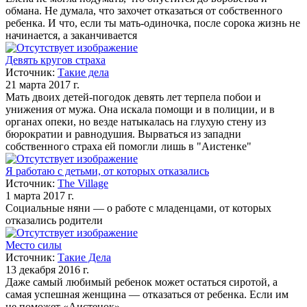
обмана. Не думала, что захочет отказаться от собственного
ребенка. И что, если ты мать-одиночка, после сорока жизнь не
начинается, а заканчивается
Девять кругов страха
Источник:
Такие дела
21 марта 2017 г.
Мать двоих детей-погодок девять лет терпела побои и
унижения от мужа. Она искала помощи и в полиции, и в
органах опеки, но везде натыкалась на глухую стену из
бюрократии и равнодушия. Вырваться из западни
собственного страха ей помогли лишь в "Аистенке"
Я работаю с детьми, от которых отказались
Источник:
The Village
1 марта 2017 г.
Социальные няни — о работе с младенцами, от которых
отказались родители
Место силы
Источник:
Такие Дела
13 декабря 2016 г.
Даже самый любимый ребенок может остаться сиротой, а
самая успешная женщина — отказаться от ребенка. Если им
не поможет «Аистенок»