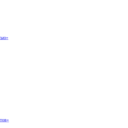
тью»
тов»