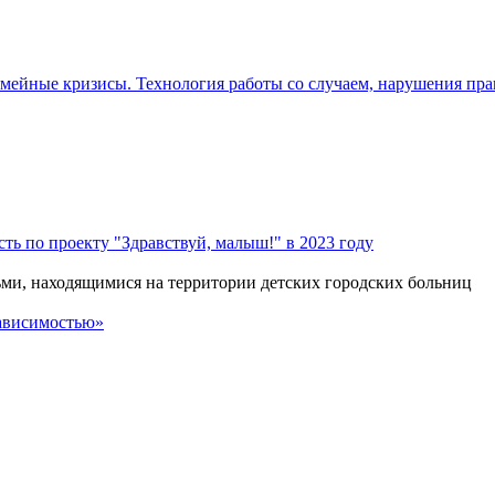
мейные кризисы. Технология работы со случаем, нарушения пра
ь по проекту "Здравствуй, малыш!" в 2023 году
ми, находящимися на территории детских городских больниц
ависимостью»