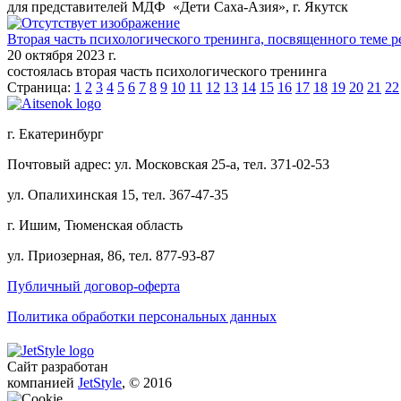
для представителей МДФ «Дети Саха-Азия», г. Якутск
Вторая часть психологического тренинга, посвященного теме 
20 октября 2023 г.
состоялась вторая часть психологического тренинга
Страница:
1
2
3
4
5
6
7
8
9
10
11
12
13
14
15
16
17
18
19
20
21
22
г. Екатеринбург
Почтовый адрес: ул. Московская 25-а, тел. 371-02-53
ул. Опалихинская 15, тел. 367-47-35
г. Ишим, Тюменская область
ул. Приозерная, 86, тел. 877-93-87
Публичный договор-оферта
Политика обработки персональных данных
Сайт разработан
компанией
JetStyle
, © 2016