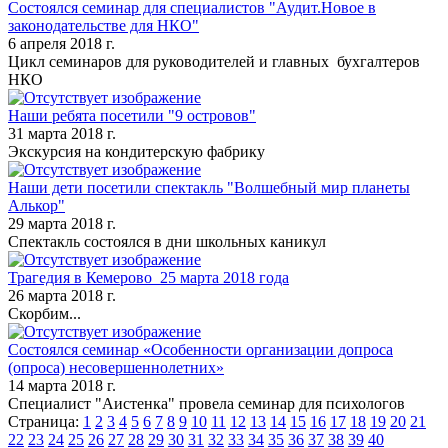
Состоялся семинар для специалистов "Аудит.Новое в
законодательстве для НКО"
6 апреля 2018 г.
Цикл семинаров для руководителей и главных бухгалтеров
НКО
Наши ребята посетили "9 островов"
31 марта 2018 г.
Экскурсия на кондитерскую фабрику
Наши дети посетили спектакль "Волшебный мир планеты
Алькор"
29 марта 2018 г.
Спектакль состоялся в дни школьных каникул
Трагедия в Кемерово 25 марта 2018 года
26 марта 2018 г.
Скорбим...
Состоялся семинар «Особенности организации допроса
(опроса) несовершеннолетних»
14 марта 2018 г.
Специалист "Аистенка" провела семинар для психологов
Страница:
1
2
3
4
5
6
7
8
9
10
11
12
13
14
15
16
17
18
19
20
21
22
23
24
25
26
27
28
29
30
31
32
33
34
35
36
37
38
39
40